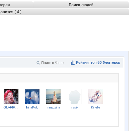
лерея
Поиск людей
равится
( 4 )
Рейтинг топ-50 блоггеров
GLAFIRKA
IrinaKolc
Irinabzina
Irysik
Kinelie