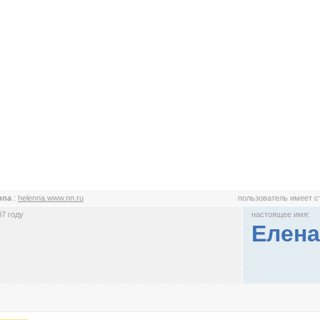
nna
:
helenna.www.nn.ru
пользователь имеет 
7 году
настоящее имя:
Елена