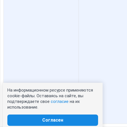
Мил@н@
Мыш
На информационном ресурсе применяются
Статистика портрета:
cookie-файлы. Оставаясь на сайте, вы
подтверждаете свое
согласие
на их
сейчас просматривают портрет - 0
использование.
зарегистрированные пользователи
посетившие портрет за 7 дней - 0
Согласен