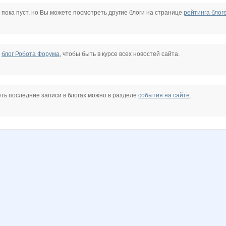
Lyusik
MilaVits@
Mora
Nata30
Nataly77
Nelena
 пока пуст, но Вы можете посмотреть другие блоги на странице
рейтинга блог
ZLATTO
Zvenislavka
Zvezdochka
anna-latakene
anniiss
avt-nat
е
блог Робота Форума
, чтобы быть в курсе всех новостей сайта.
kalinae22
konavica
kristimasik
kys1977
lestia
lina77
ть последние записи в блогах можно в разделе
события на сайте
.
s
striped snake
sweet anna
taiti
tanichka
triniti123
yana tanina
Девочка Леночка
ГетцЮля
Ильяна
ИГРУШКИ
Катти на Бугатти
КсюшаКай