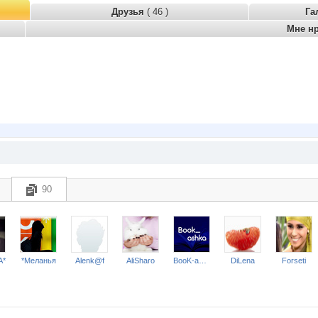
Друзья
( 46 )
Га
Мне н
90
А*
*Меланья
Alenk@f
AliSharo
BooK-ashka
DiLena
Forseti