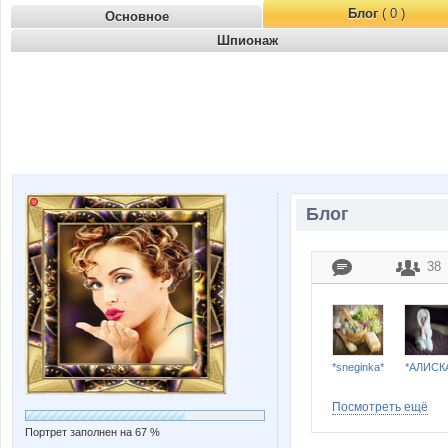
Блог
( 0 )
Основное
Шпионаж
Блог
38
*sneginka*
*АЛИСК
Посмотреть ещё
Портрет заполнен на 67 %